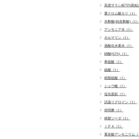
高度サラシ粉70%顆粒
重クロム酸カリ（1）
氷酢酸(純良酢酸)（1
アンモニア水（1）
ホルマリン（1）
過酸化水素水（1）
硝酸(62%)（1）
希硫酸（1）
硫酸（1）
精製硫酸（1）
シュウ酸（1）
塩化亜鉛（1）
試薬リグロイン（1）
焼明礬（1）
精製ソーダ（1）
ＩＰＡ（1）
重炭酸アンモニウム（