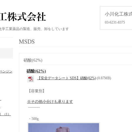
小川化工株
03-6231-8375
化学工業薬品の製造、販売、卸をしています
MSDS
硝酸(62%)
硝酸(62%)
ベンジン
【安全データシート SDS】硝酸(62%)
(0.87MB)
【容量別】
）
※その他小分けも承ります
）
----------
］（1）
・500g