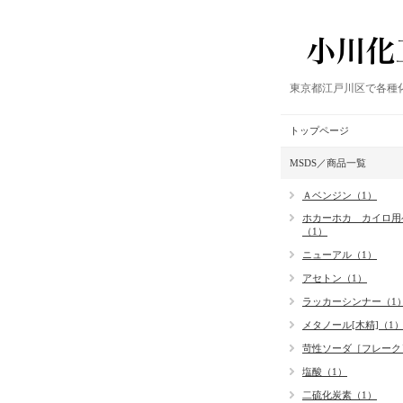
東京都江戸川区で各種
トップページ
MSDS／商品一覧
Ａベンジン（1）
ホカーホカ カイロ用
（1）
ニューアル（1）
アセトン（1）
ラッカーシンナー（1
メタノール[木精]（1
苛性ソーダ［フレーク
塩酸（1）
二硫化炭素（1）