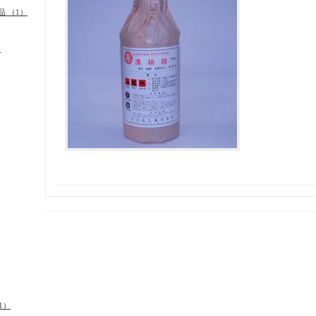
品 （1）
）
1）