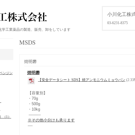
小川化工株
03-6231-8375
化学工業薬品の製造、販売、卸をしています
MSDS
焼明礬
焼明礬
ベンジン
【安全データシート SDS】焼アンモニウムミョウバン
(2.3
【容量別】
・70g
）
・500g
）
・10kg
----------
］（1）
※その他小分けも承ります
----