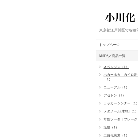
東京都江戸川区で各種
トップページ
MSDS／商品一覧
Ａベンジン（1）
ホカーホカ カイロ用
（1）
ニューアル（1）
アセトン（1）
ラッカーシンナー（1
メタノール[木精]（1
苛性ソーダ［フレーク
塩酸（1）
二硫化炭素（1）