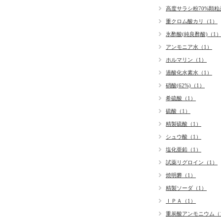
高度サラシ粉70%顆粒
重クロム酸カリ（1）
氷酢酸(純良酢酸)（1
アンモニア水（1）
ホルマリン（1）
過酸化水素水（1）
硝酸(62%)（1）
希硫酸（1）
硫酸（1）
精製硫酸（1）
シュウ酸（1）
塩化亜鉛（1）
試薬リグロイン（1）
焼明礬（1）
精製ソーダ（1）
ＩＰＡ（1）
重炭酸アンモニウム（