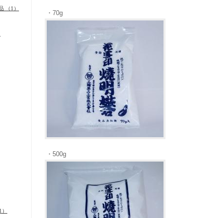
品 （1）
・
70g
）
・500g
1）