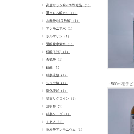
高度サラシ粉70%顆粒品 （1）
重クロム酸カリ（1）
氷酢酸(純良酢酸)（1）
アンモニア水（1）
ホルマリン（1）
過酸化水素水（1）
硝酸(62%)（1）
希硫酸（1）
硫酸（1）
精製硫酸（1）
シュウ酸（1）
・500ml
硝子ビ
塩化亜鉛（1）
試薬リグロイン（1）
焼明礬（1）
精製ソーダ（1）
ＩＰＡ（1）
重炭酸アンモニウム（1）