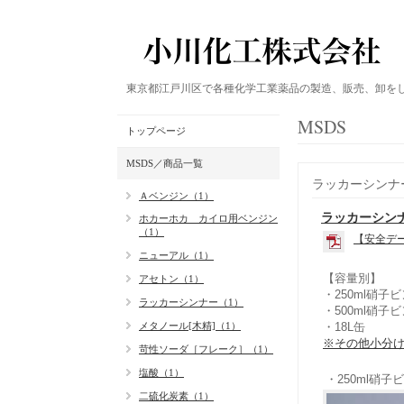
東京都江戸川区で各種化学工業薬品の製造、販売、卸
MSDS
トップページ
MSDS／商品一覧
ラッカーシンナ
Ａベンジン（1）
ラッカーシン
ホカーホカ カイロ用ベンジン
（1）
【安全デー
ニューアル（1）
【容量別】
アセトン（1）
・250ml
硝子ビ
ラッカーシンナー（1）
・500ml硝子ビ
メタノール[木精]（1）
・18L缶
※その他小分
苛性ソーダ［フレーク］（1）
塩酸（1）
・250ml硝子
二硫化炭素（1）