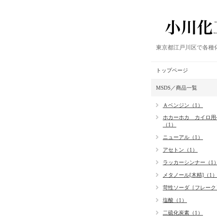
東京都江戸川区で各種
トップページ
MSDS／商品一覧
Ａベンジン（1）
ホカーホカ カイロ用
（1）
ニューアル（1）
アセトン（1）
ラッカーシンナー（1
メタノール[木精]（1
苛性ソーダ［フレーク
塩酸（1）
二硫化炭素（1）