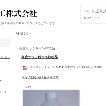
小川化工株
03-6231-8375
化学工業薬品の製造、販売、卸をしています
MSDS
高度サラシ粉70%顆粒品
高度サラシ粉70%顆粒品
ベンジン
【安全データシート SDS】高度サラシ粉顆粒品
(0.58MB)
※その他小分けも承ります
）
）
・500g
］（1）