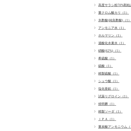
高度サラシ粉70%顆粒
重クロム酸カリ（1）
氷酢酸(純良酢酸)（1
アンモニア水（1）
ホルマリン（1）
過酸化水素水（1）
硝酸(62%)（1）
希硫酸（1）
硫酸（1）
精製硫酸（1）
シュウ酸（1）
塩化亜鉛（1）
試薬リグロイン（1）
焼明礬（1）
精製ソーダ（1）
ＩＰＡ（1）
重炭酸アンモニウム（