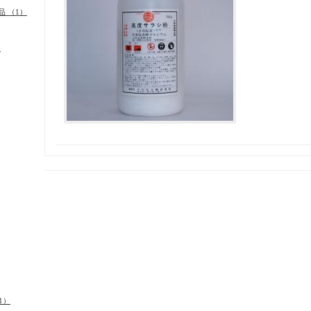
品 （1）
）
1）