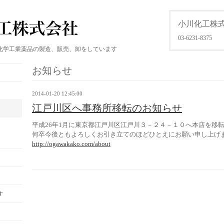
小川化工株
03-6231-8375
化学工業薬品の製造、販売、卸をしています
お知らせ
2014-01-20 12:45:00
江戸川区へ事務所移転のお知らせ
平成26年1月に東京都江戸川区江戸川３－２４－１０へ本店を移
何卒今後ともよろしくお引き立てのほどひとえにお願い申し上げ
http://ogawakako.com/about
す